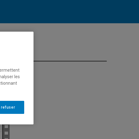
permettent
nalyser les
irtuel?
ctionnant
t optimale
,
 ci-dessous
.
 refuser