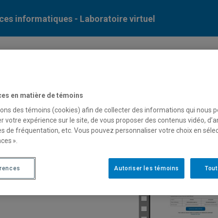
ces informatiques - Laboratoire virtuel
cueil
ces en matière de témoins
IMPORTANT
sons des témoins (cookies) afin de collecter des informations qui nous 
r votre expérience sur le site, de vous proposer des contenus vidéo, d’a
Comment utiliser le LabV
es de fréquentation, etc. Vous pouvez personnaliser votre choix en séle
ces ».
Pour une utilisation facile e
regardez notre capsule vidéo
érences
Autoriser les témoins
Tout