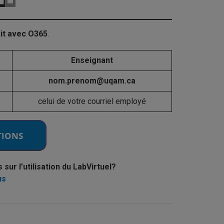
ait avec O365
.
Enseignant
nom.prenom@uqam.ca
celui de votre courriel employé
ur l’utilisation du LabVirtuel?
us